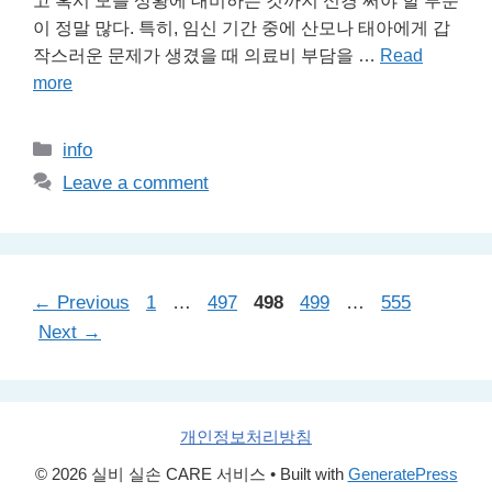
고 혹시 모를 상황에 대비하는 것까지 신경 써야 할 부분
이 정말 많다. 특히, 임신 기간 중에 산모나 태아에게 갑
작스러운 문제가 생겼을 때 의료비 부담을 …
Read
more
Categories
info
Leave a comment
Page
Page
Page
Page
Page
←
Previous
1
…
497
498
499
…
555
Next
→
개인정보처리방침
© 2026 실비 실손 CARE 서비스
• Built with
GeneratePress