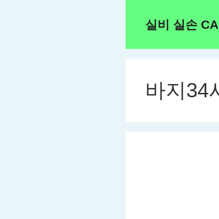
Skip
to
실비 실손 C
content
바지34