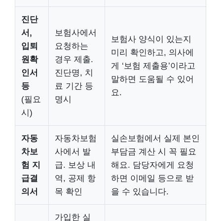
진단
서,
보험사에서
보험사 양식이 있는지
입퇴
요청하는
미리 확인하고, 의사에
원확
경우 제출.
게 ‘보험 제출용’이라고
인서
진단명, 치
말하면 도움될 수 있어
등
료 기간 등
요.
(필요
명시
시)
자동
자동차보험
실손보험에서 실제 본인
차보
사에서 발
부담금 계산 시 꼭 필요
험 지
급. 보상 내
해요. 담당자에게 요청
급결
역, 공제 항
하면 이메일 등으로 받
의서
목 확인
을 수 있습니다.
가입한 실