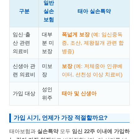
일반
구분
실손
태아 실손특약
보험
임신·출
대부
폭넓게 보장
(예: 임신중독
산 관련
분 미
증, 조산, 제왕절개 관련 합
의료비
보장
병증)
신생아 관
미보
보장
(예: 저체중아 인큐베
련 의료비
장
이터, 선천성 이상 치료비)
성인
가입 대상
태아 및 신생아
위주
가입 시기, 언제가 가장 적절할까요?
태아보험과
실손특약
모두
임신 22주 이내에 가입하