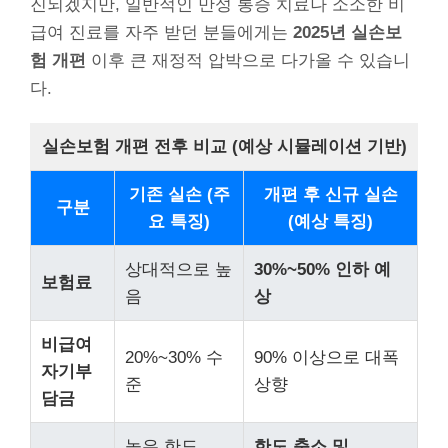
진되겠지만, 일반적인 만성 통증 치료나 소소한 비
급여 진료를 자주 받던 분들에게는
2025년 실손보
험 개편
이후 큰 재정적 압박으로 다가올 수 있습니
다.
실손보험 개편 전후 비교 (예상 시뮬레이션 기반)
기존 실손 (주
개편 후 신규 실손
구분
요 특징)
(예상 특징)
상대적으로 높
30%~50% 인하 예
보험료
음
상
비급여
20%~30% 수
90% 이상으로 대폭
자기부
준
상향
담금
높은 한도
한도 축소 및