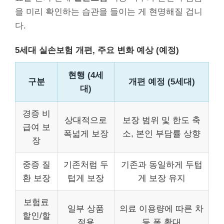
을 미리 확인하는 습관을 들이는 게 현명해질 겁니
다.
5세대 실손보험 개편, 주요 변화 예상 (예정)
현행 (4세
구분
개편 예정 (5세대)
대)
경증 비
상대적으로
보장 범위 및 한도 축
급여 보
폭넓게 보장
소, 본인 부담률 상향
장
중증 질
기존처럼 두
기존과 동일하게 두텁
환 보장
텁게 보장
게 보장 유지
보험료
일부 상품
의료 이용량에 따른 차
할인/할
적용
등 폭 확대