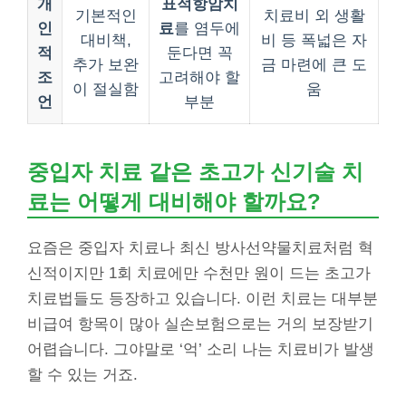
개
표적항암치
기본적인
치료비 외 생활
인
료
를 염두에
대비책,
비 등 폭넓은 자
적
둔다면 꼭
추가 보완
금 마련에 큰 도
조
고려해야 할
이 절실함
움
언
부분
중입자 치료 같은 초고가 신기술 치
료는 어떻게 대비해야 할까요?
요즘은 중입자 치료나 최신 방사선약물치료처럼 혁
신적이지만 1회 치료에만 수천만 원이 드는 초고가
치료법들도 등장하고 있습니다. 이런 치료는 대부분
비급여 항목이 많아 실손보험으로는 거의 보장받기
어렵습니다. 그야말로 ‘억’ 소리 나는 치료비가 발생
할 수 있는 거죠.