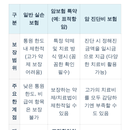
암보험 특약
구
일반 실손
(예: 표적항
암 진단비 보험
분
보험
암)
통원 한도
특정 약제
진단 시 정해진
보
내 제한적
및 치료 방
금액을 일시금
장
(고가 약
식 명시 (꼼
으로 지급 (다양
범
제 보장
꼼한 확인
한 치료비 활용
위
어려움)
필수)
가능)
주
낮은 통원
보장하는 약
고가의 치료비
요
한도, 비
제/치료법이
를 모두 감당하
한
급여 항목
제한적일 수
기엔 부족할 수
계
은 보장
있음
도 있음
점
불가