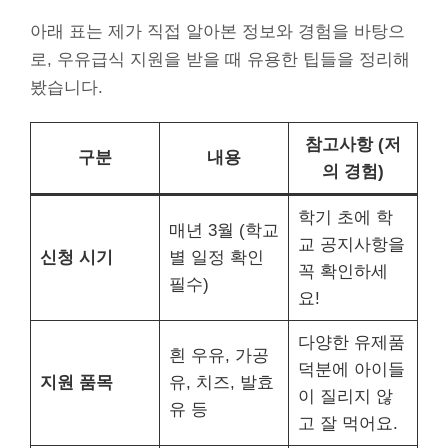
아래 표는 제가 직접 알아본 정보와 경험을 바탕으
로, 우유급식 지원을 받을 때 유용한 팁들을 정리해
봤습니다.
참고사항 (저
구분
내용
의 경험)
학기 초에 학
매년 3월 (학교
교 공지사항을
신청 시기
별 일정 확인
꼭 확인하세
필수)
요!
다양한 유제품
흰 우유, 가공
덕분에 아이들
지원 품목
유, 치즈, 발효
이 질리지 않
유 등
고 잘 먹어요.